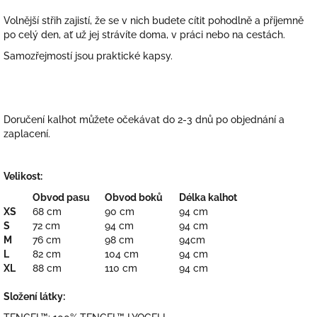
Volnější střih zajistí, že se v nich budete cítit pohodlně a příjemně
po celý den, ať už jej strávíte doma, v práci nebo na cestách.
Samozřejmostí jsou praktické kapsy.
Doručení kalhot můžete očekávat do 2-3 dnů po objednání a
zaplacení.
Velikost:
Obvod pasu
Obvod boků
Délka kalhot
XS
68 cm
90 cm
94 cm
S
72 cm
94 cm
94 cm
M
76 cm
98 cm
94cm
L
82 cm
104 cm
94 cm
XL
88 cm
110 cm
94 cm
Složení látky: