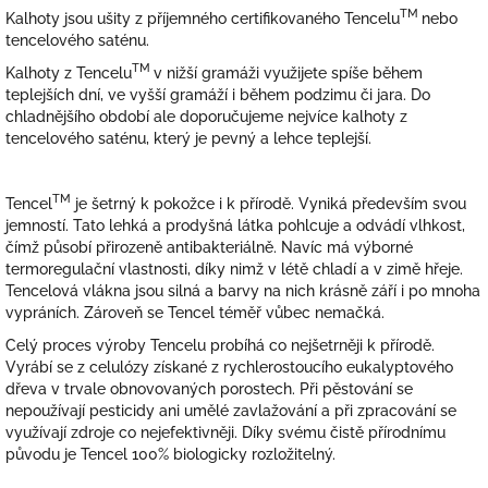
TM
Kalhoty jsou ušity z příjemného certifikovaného Tencelu
nebo
tencelového saténu.
TM
Kalhoty z Tencelu
v nižší gramáži využijete spíše během
teplejších dní, ve vyšší gramáží i během podzimu či jara. Do
chladnějšího období ale doporučujeme nejvíce kalhoty z
tencelového saténu, který je pevný a lehce teplejší.
TM
Tencel
je šetrný k pokožce i k přírodě. Vyniká především svou
jemností. Tato lehká a prodyšná látka pohlcuje a odvádí vlhkost,
čímž působí přirozeně antibakteriálně. Navíc má výborné
termoregulační vlastnosti, díky nimž v létě chladí a v zimě hřeje.
Tencelová vlákna jsou silná a barvy na nich krásně září i po mnoha
vypráních. Zároveň se Tencel téměř vůbec nemačká.
Celý proces výroby Tencelu probíhá co nejšetrněji k přírodě.
Vyrábí se z celulózy získané z rychlerostoucího eukalyptového
dřeva v trvale obnovovaných porostech. Při pěstování se
nepoužívají pesticidy ani umělé zavlažování a při zpracování se
využívají zdroje co nejefektivněji. Díky svému čistě přírodnímu
původu je Tencel 100% biologicky rozložitelný.