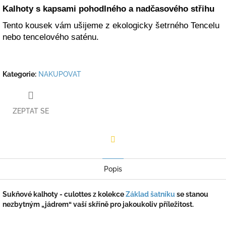
Kalhoty s kapsami pohodlného a nadčasového střihu
Tento kousek vám ušijeme z ekologicky šetrného Tencelu
nebo tencelového saténu.
Kategorie
:
NAKUPOVAT
ZEPTAT SE
Facebook
Popis
Sukňové kalhoty - culottes z kolekce
Základ šatníku
se stanou
nezbytným „jádrem“ vaší skříně pro jakoukoliv příležitost.