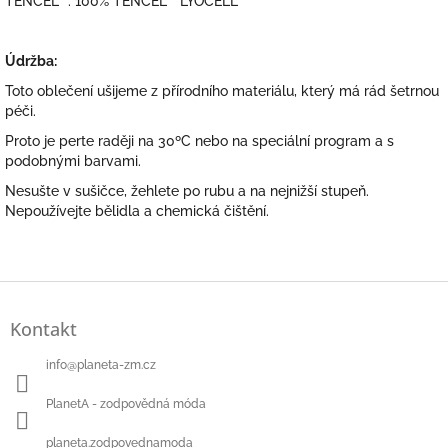
TENCEL™: 100% TENCEL™ LYOCELL
Údržba:
Toto oblečení ušijeme z přírodního materiálu, který má rád šetrnou
péči.
Proto je perte raději na 30ºC nebo na speciální program a s
podobnými barvami.
Nesušte v sušičce, žehlete po rubu a na nejnižší stupeň.
Nepoužívejte bělidla a chemická čištění.
Z
á
Kontakt
p
a
info
@
planeta-zm.cz
t
í
PlanetA - zodpovědná móda
planeta.zodpovednamoda