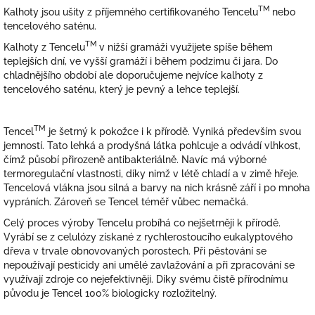
TM
Kalhoty jsou ušity z příjemného certifikovaného Tencelu
nebo
tencelového saténu.
TM
Kalhoty z Tencelu
v nižší gramáži využijete spíše během
teplejších dní, ve vyšší gramáží i během podzimu či jara. Do
chladnějšího období ale doporučujeme nejvíce kalhoty z
tencelového saténu, který je pevný a lehce teplejší.
TM
Tencel
je šetrný k pokožce i k přírodě. Vyniká především svou
jemností. Tato lehká a prodyšná látka pohlcuje a odvádí vlhkost,
čímž působí přirozeně antibakteriálně. Navíc má výborné
termoregulační vlastnosti, díky nimž v létě chladí a v zimě hřeje.
Tencelová vlákna jsou silná a barvy na nich krásně září i po mnoha
vypráních. Zároveň se Tencel téměř vůbec nemačká.
Celý proces výroby Tencelu probíhá co nejšetrněji k přírodě.
Vyrábí se z celulózy získané z rychlerostoucího eukalyptového
dřeva v trvale obnovovaných porostech. Při pěstování se
nepoužívají pesticidy ani umělé zavlažování a při zpracování se
využívají zdroje co nejefektivněji. Díky svému čistě přírodnímu
původu je Tencel 100% biologicky rozložitelný.