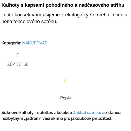
Kalhoty s kapsami pohodlného a nadčasového střihu
Tento kousek vám ušijeme z ekologicky šetrného Tencelu
nebo tencelového saténu.
Kategorie
:
NAKUPOVAT
ZEPTAT SE
Facebook
Popis
Sukňové kalhoty - culottes z kolekce
Základ šatníku
se stanou
nezbytným „jádrem“ vaší skříně pro jakoukoliv příležitost.