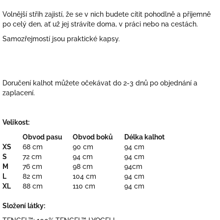
Volnější střih zajistí, že se v nich budete cítit pohodlně a příjemně
po celý den, ať už jej strávíte doma, v práci nebo na cestách.
Samozřejmostí jsou praktické kapsy.
Doručení kalhot můžete očekávat do 2-3 dnů po objednání a
zaplacení.
Velikost:
Obvod pasu
Obvod boků
Délka kalhot
XS
68 cm
90 cm
94 cm
S
72 cm
94 cm
94 cm
M
76 cm
98 cm
94cm
L
82 cm
104 cm
94 cm
XL
88 cm
110 cm
94 cm
Složení látky: