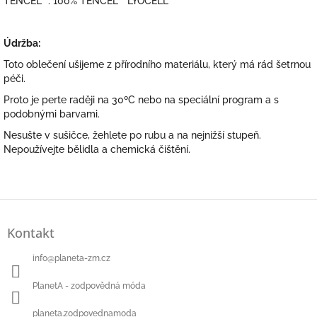
TENCEL™: 100% TENCEL™ LYOCELL
Údržba:
Toto oblečení ušijeme z přírodního materiálu, který má rád šetrnou
péči.
Proto je perte raději na 30ºC nebo na speciální program a s
podobnými barvami.
Nesušte v sušičce, žehlete po rubu a na nejnižší stupeň.
Nepoužívejte bělidla a chemická čištění.
Z
á
Kontakt
p
a
info
@
planeta-zm.cz
t
í
PlanetA - zodpovědná móda
planeta.zodpovednamoda