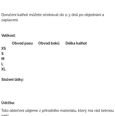
Doručení kalhot můžete očekávat do 2-3 dnů po objednání a
zaplacení.
Velikost:
Obvod pasu
Obvod boků
Délka kalhot
XS
S
M
L
XL
Složení látky:
Údržba:
Toto oblečení ušijeme z přírodního materiálu, který má rád šetrnou
péči.