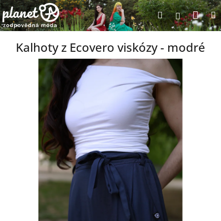
Přejít
Nák
Hledat
Přihlášení
na
obsah
koší
Kalhoty z Ecovero viskózy - modré