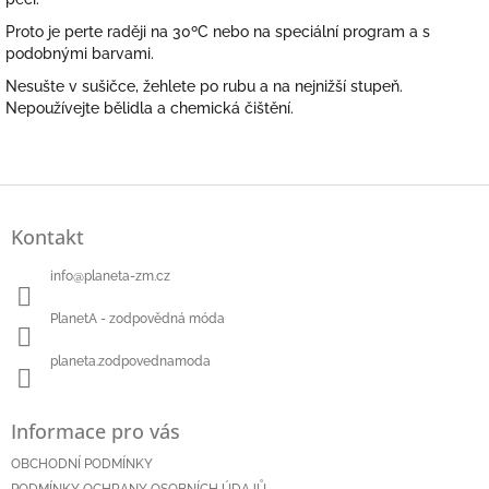
Proto je perte raději na 30ºC nebo na speciální program a s
podobnými barvami.
Nesušte v sušičce, žehlete po rubu a na nejnižší stupeň.
Nepoužívejte bělidla a chemická čištění.
Z
á
Kontakt
p
a
info
@
planeta-zm.cz
t
í
PlanetA - zodpovědná móda
planeta.zodpovednamoda
Informace pro vás
OBCHODNÍ PODMÍNKY