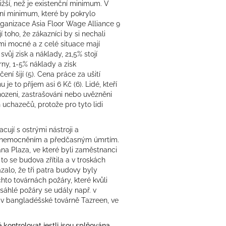
ižší, než je existenční minimum. V
ční minimum, které by pokrylo
rganizace Asia Floor Wage Alliance 9
í toho, že zákazníci by si nechali
lmi mocné a z celé situace mají
vůj zisk a náklady, 21,5% stojí
rny, 1-5% náklady a zisk
ení šijí
(5)
. Cena práce za ušití
e to příjem asi 6 Kč (6). Lidé, kteří
hozeni, zastrašováni nebo uvězněni
 uchazečů, protože pro tyto lidi
acují s ostrými nástroji a
 onemocněním a předčasným úmrtím.
na Plaza, ve které byli zaměstnanci
to se budova zřítila a v troskách
zalo, že tři patra budovy byly
hto továrnách požáry, které kvůli
áhlé požáry se udály např. v
 a v bangladéšské továrně Tazreen, ve
ě kontrolovat jestli jsou splňována