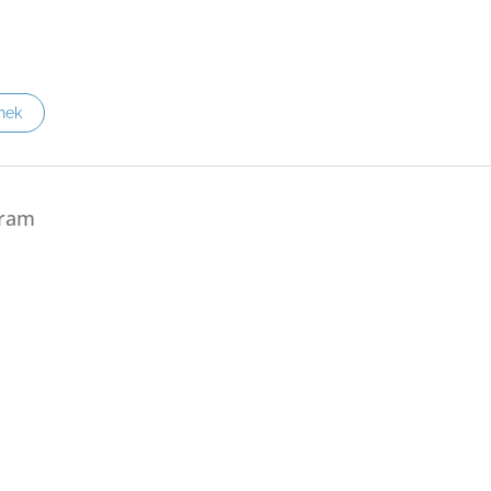
nek
gram