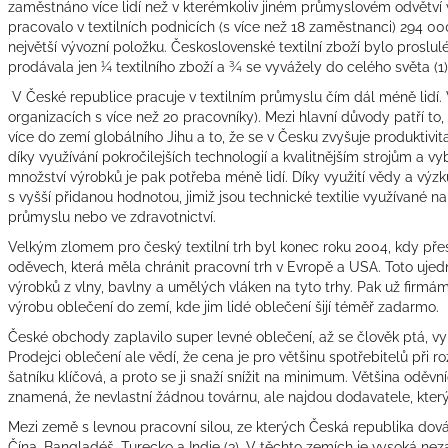
zaměstnáno více lidí než v kterémkoliv jiném průmyslovém odvětví 
pracovalo v textilních podnicích (s více než 18 zaměstnanci) 294 000
největší vývozní položku. Československé textilní zboží bylo proslul
prodávala jen ¼ textilního zboží a ¾ se vyvážely do celého světa
(1)
V České republice pracuje v textilním průmyslu čím dál méně lidí.
organizacích s více než 20 pracovníky). Mezi hlavní důvody patří to,
více do zemí globálního Jihu a to, že se v Česku zvyšuje produktivit
díky využívání pokročilejších technologií a kvalitnějším strojům a v
množství výrobků je pak potřeba méně lidí. Díky využití vědy a vý
s vyšší přidanou hodnotou, jimiž jsou technické textilie využívané 
průmyslu nebo ve zdravotnictví.
Velkým zlomem pro český textilní trh byl konec roku 2004, kdy přest
oděvech, která měla chránit pracovní trh v Evropě a USA. Toto uje
výrobků z vlny, bavlny a umělých vláken na tyto trhy. Pak už firmám
výrobu oblečení do zemí, kde jim lidé oblečení šijí téměř zadarmo.
České obchody zaplavilo super levné oblečení, až se člověk ptá, v
Prodejci oblečení ale vědí, že cena je pro většinu spotřebitelů při
šatníku klíčová, a proto se ji snaží snížit na minimum. Většina oděvn
znamená, že nevlastní žádnou továrnu, ale najdou dodavatele, který 
Mezi země s levnou pracovní silou, ze kterých Česká republika dováží
Čína, Bangladéš, Turecko a Indie
(3)
. V těchto zemích je vysoká nez