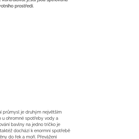
votního prostředí.
ní průmysl je druhým největším
o u ohromné spotřeby vody a
vání bavlny na jedno tričko je
m taktéž dochází k enormní spotřebě
ěny do řek a moří. Převážení