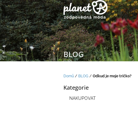
Přejít
na
obsah
BLOG
Domů
/
BLOG
/
Odkud je moje tričko?
P
Kategorie
o
Přeskočit
s
kategorie
NAKUPOVAT
t
r
a
n
n
í