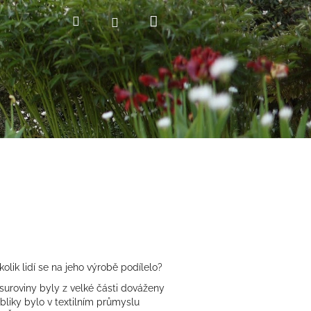
Nákupní
Hledat
Přihlášení
košík
olik lidí se na jeho výrobě podílelo?
 suroviny byly z velké části dováženy
bliky bylo v textilním průmyslu