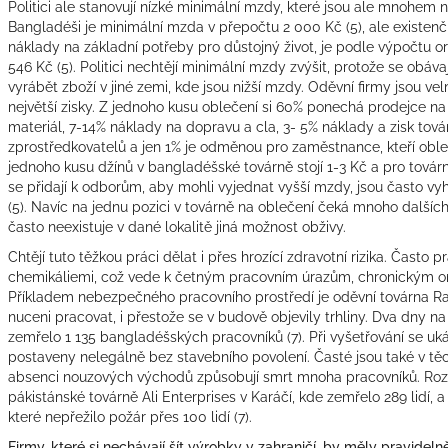
Politici ale stanovují nízké minimální mzdy, které jsou ale mnohem n
Bangladéši je minimální mzda v přepočtu 2 000 Kč
(5)
, ale existen
náklady na základní potřeby pro důstojný život, je podle výpočtu o
546 Kč
(5)
. Politici nechtějí minimální mzdy zvýšit, protože se obávaj
vyrábět zboží v jiné zemi, kde jsou nižší mzdy. Oděvní firmy jsou ve
největší zisky. Z jednoho kusu oblečení si 60% ponechá prodejce na s
materiál, 7-14% náklady na dopravu a cla, 3- 5% náklady a zisk tová
zprostředkovatelů a jen 1% je odměnou pro zaměstnance, kteří obleč
jednoho kusu džínů v bangladéšské továrně stojí 1-3 Kč a pro továrnu j
se přidají k odborům, aby mohli vyjednat vyšší mzdy, jsou často vy
(5)
. Navíc na jednu pozici v továrně na oblečení čeká mnoho dalších
často neexistuje v dané lokalitě jiná možnost obživy.
Chtějí tuto těžkou práci dělat i přes hrozící zdravotní rizika. Často pr
chemikáliemi, což vede k četným pracovním úrazům, chronickým
Příkladem nebezpečného pracovního prostředí je oděvní továrna Ra
nuceni pracovat, i přestože se v budově objevily trhliny. Dva dny na 
zemřelo 1 135 bangladéšských pracovníků (7). Při vyšetřování se uká
postaveny nelegálně bez stavebního povolení. Časté jsou také v těc
absenci nouzových východů způsobují smrt mnoha pracovníků. Rozs
pákistánské továrně Ali Enterprises v Karáčí, kde zemřelo 289 lidí,
které nepřežilo požár přes 100 lidí (7).
Firmy, které si nechávají šít výrobky v zahraničí, by měly pravideln