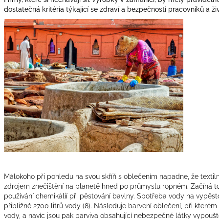
dostatečná kritéria týkající se zdraví a bezpečnosti pracovníků a ži
Málokoho při pohledu na svou skříň s oblečením napadne, že textil
zdrojem znečištění na planetě hned po průmyslu ropném. Začíná t
používání chemikálií při pěstování bavlny. Spotřeba vody na vypěsto
přibližně 2700 litrů vody
(8). Následuje barvení oblečení, při které
vody, a navíc jsou pak barviva obsahující nebezpečné látky vypoušt