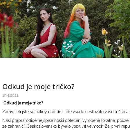
Odkud je moje tričko?
19.4.2021
Odkud je moje triko?
Zamysleli jste se někdy nad tím, kde všude cestovalo vaše tričko a k
Naši praprarodiče nejspíše nosili oblečení vyrobené lokálně, pouze
ze zahraničí. Československo bývalo „textilní velmocí“.
Za první repu