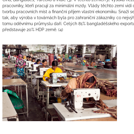
pracovníky, kteří pracují za minimální mzdy. Vlády těchto zemí vidí 
tvorbu pracovních míst a finanční příjem vlastní ekonomiku. Snaží s
tak, aby výroba v továrnách byla pro zahraniční zákazníky co nejvý
tomu oděvnímu průmyslu daří. Celých 81% bangladéšského exportu t
představuje 20% HDP země.
(4)