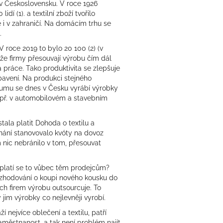
v Československu. V roce 1926
 lidí
(1)
.
a textilní zboží tvořilo
é i v zahraničí. Na domácím trhu se
.
 V roce 2019 to bylo 20 100
(2) (v
 že firmy přesouvají výrobu čím dál
a práce. Tako produktivita se zlepšuje
ybavení. Na produkci stejného
zkumu se dnes v Česku vyrábí výrobky
např. v automobilovém a stavebním
ala platit Dohoda o textilu a
dnání stanovovalo kvóty na dovoz
 nic nebránilo v tom, přesouvat
yplatí se to vůbec těm prodejcům?
 rozhodování o koupi nového kousku do
ích firem výrobu outsourcuje. To
jim výrobky co nejlevněji vyrobí.
 nejvíce oblečení a textilu, patří
aměstnanost, a tak není problém najít