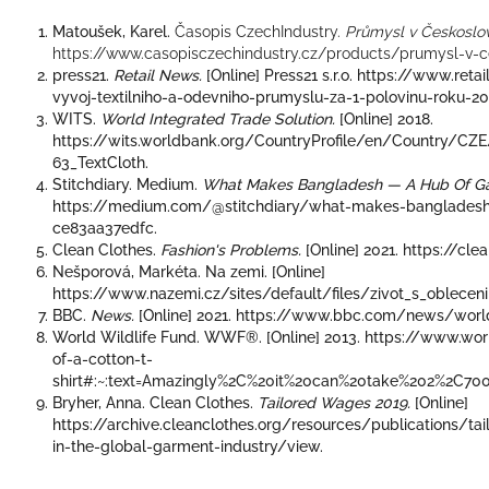
Matoušek, Karel.
Časopis CzechIndustry.
Průmysl v Českoslo
https://www.casopisczechindustry.cz/products/prumysl-v-c
press21.
Retail News.
[Online] Press21 s.r.o. https://www.re
vyvoj-textilniho-a-odevniho-prumyslu-za-1-polovinu-roku-2
WITS.
World Integrated Trade Solution.
[Online] 2018.
https://wits.worldbank.org/CountryProfile/en/Country/CZ
63_TextCloth.
Stitchdiary. Medium.
What Makes Bangladesh — A Hub Of G
https://medium.com/@stitchdiary/what-makes-bangladesh
ce83aa37edfc.
Clean Clothes.
Fashion's Problems.
[Online] 2021. https://cl
Nešporová, Markéta. Na zemi. [Online]
https://www.nazemi.cz/sites/default/files/zivot_s_oblecen
BBC.
News.
[Online] 2021. https://www.bbc.com/news/world
World Wildlife Fund. WWF®. [Online] 2013. https://www.worl
of-a-cotton-t-
shirt#:~:text=Amazingly%2C%20it%20can%20take%202%2C700,
Bryher, Anna. Clean Clothes.
Tailored Wages 2019.
[Online]
https://archive.cleanclothes.org/resources/publications/ta
in-the-global-garment-industry/view.