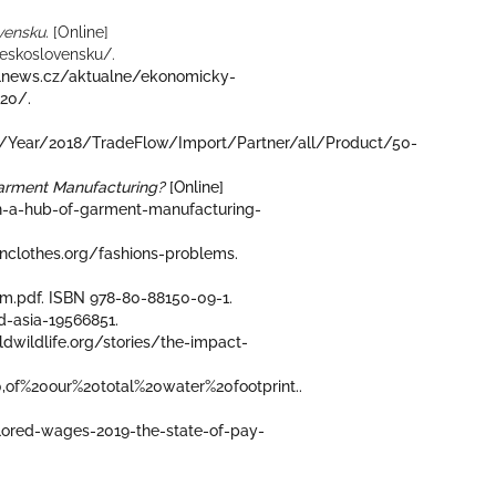
vensku.
[Online]
eskoslovensku/.
tailnews.cz/aktualne/ekonomicky-
020/.
E/Year/2018/TradeFlow/Import/Partner/all/Product/50-
arment Manufacturing?
[Online]
-a-hub-of-garment-manufacturing-
eanclothes.org/fashions-problems.
im.pdf. ISBN 978-80-88150-09-1.
-asia-19566851.
dwildlife.org/stories/the-impact-
of%20our%20total%20water%20footprint..
ilored-wages-2019-the-state-of-pay-