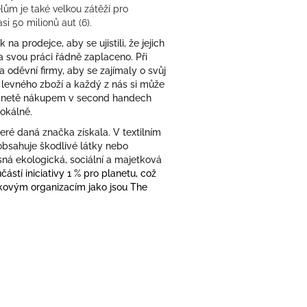
ům je také velkou zátěží pro
si 50 milionů aut (6).
na prodejce, aby se ujistili, že jejich
 svou práci řádně zaplaceno. Při
oděvní firmy, aby se zajímaly o svůj
levného zboží a každý z nás si může
 planetě nákupem v second handech
lokálně.
eré daná značka získala. V textilním
obsahuje škodlivé látky nebo
ísná ekologická, sociální a majetková
částí iniciativy 1 % pro planetu, což
skovým organizacím jako jsou The