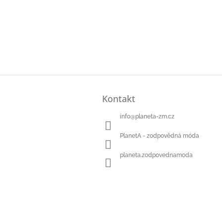
Z
á
Kontakt
p
a
info
@
planeta-zm.cz
t
í
PlanetA - zodpovědná móda
planeta.zodpovednamoda