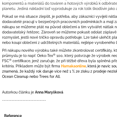
komponentů a materiálů do továren a hotových výrobků k odběratel
planetu. Jediná nákladní loď vyprodukuje za rok tolik škodlivin jako a
Pokud se má situace zlepšit, je potřeba, aby zákazníci vyvíjeli nátlak 
dodavatelé pracují v bezpečných pracovních podmínkách a mají za
nákupu se můžeme ptát na původ oblečení a tím vytvářet nátlak na 
dodavatelský řetězec. Zároveň se můžeme pokusit odolat záplavě 
rozmyslet, jestli nové tričko opravdu potřebuje. Lze také ulehčit
nebo koupí oblečení z udržitelných materiálů, nejlépe vyrobeného 
Při nákupu nového výrobku také můžete zkontrolovat certifikáty, kt
®
průmyslu je to např.
Oeko-Tex
100, který potvrzuje že výrobek ne
®
FSC
certifikace, jenž zaručuje, že při těžbě dřeva byla splněná př
kritéria. Příkladem může být firma
Hamakaonline
,
která je navíc sou
znamená, že každý rok daruje více než 1 % ze zisku z prodeje nezi
Ocean Cleanup nebo Trees for All.
Autorkou článku je
Anna Maryšková
----------------------------
Reference